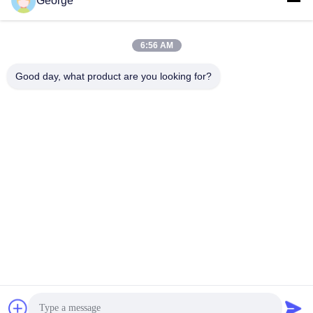
George
सोशल मीडिया
6:56 AM
त्वरित संपर्क
Good day, what product are you looking for?
टेलीफोन
+86-027-59323151
ईमेल
sales@dig-auto.com
पता
#5 फोज़ुलिंग फर्स्ट रोड, ईस्ट लेक न्यू टेक्नोलॉजी डेवलपमेंट ज़ोन, वुहान, हुबेई
प्रांत, चीन
गोपनीयता नीति
|
साइटमैप
चीन अच्छा गुणवत्ता वेल्डिंग स्वचालन आपूर्तिकर्ता. कॉपीराइट © 2025-2026 DIG