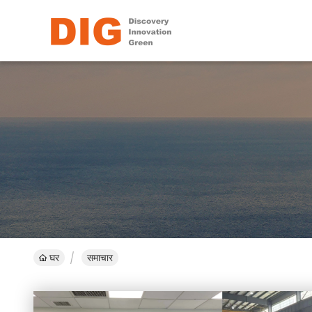
घर
समाचार