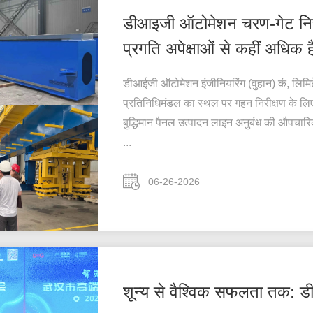
डीआइजी ऑटोमेशन चरण-गेट निरीक
प्रगति अपेक्षाओं से कहीं अधिक ह
डीआईजी ऑटोमेशन इंजीनियरिंग (वुहान) कं, लिमिटेड
प्रतिनिधिमंडल का स्थल पर गहन निरीक्षण के लि
बुद्धिमान पैनल उत्पादन लाइन अनुबंध की औपचार
...
06-26-2026
शून्य से वैश्विक सफलता तक: डीआ