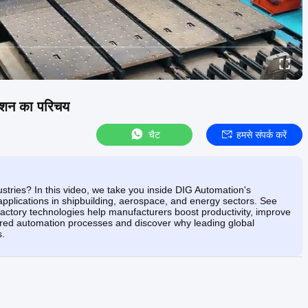
ेशन का परिचय
चैट
हमसे संपर्क करें
tries? In this video, we take you inside DIG Automation's
pplications in shipbuilding, aerospace, and energy sectors. See
factory technologies help manufacturers boost productivity, improve
lored automation processes and discover why leading global
s.