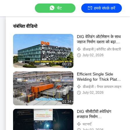
चैट
हमसे संपर्क करें
संबंधित वीडियो
DIG वेल्डिंग ऑटोमेशन के साथ
जहाज निर्माण दक्षता को बढ़ावा
दें
डीआइजी | कॉर्पोरेट और फ़ैक्टरी
July 02, 2026
00:15
Efficient Single Side
Welding for Thick Plate
Production
डीआईजी। पैनल उत्पादन लाइन
July 02, 2026
01:34
DIG सीसीटीवी #वेल्डिंग
#जहाज निर्माण
#DIGonCCTV #ऑटोमेशन
घटनाएँ
#स्मार्टमैन्युफैक्चरिंग पर विशेष