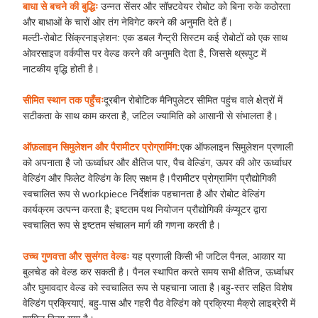
बाधा से बचने की बुद्धिः
उन्नत सेंसर और सॉफ़्टवेयर रोबोट को बिना रुके कठोरता
और बाधाओं के चारों ओर तंग नेविगेट करने की अनुमति देते हैं।
मल्टी-रोबोट सिंक्रनाइज़ेशन: एक डबल गैन्ट्री सिस्टम कई रोबोटों को एक साथ
ओवरसाइज वर्कपीस पर वेल्ड करने की अनुमति देता है, जिससे थ्रूपुट में
नाटकीय वृद्धि होती है।
सीमित स्थान तक पहुँचः
दूरबीन रोबोटिक मैनिपुलेटर सीमित पहुंच वाले क्षेत्रों में
सटीकता के साथ काम करता है, जटिल ज्यामिति को आसानी से संभालता है।
ऑफ़लाइन सिमुलेशन और पैरामीटर प्रोग्रामिंग:
एक ऑफलाइन सिमुलेशन प्रणाली
को अपनाता है जो ऊर्ध्वाधर और क्षैतिज पार, पैच वेल्डिंग, ऊपर की ओर ऊर्ध्वाधर
वेल्डिंग और फिलेट वेल्डिंग के लिए सक्षम है।पैरामीटर प्रोग्रामिंग प्रौद्योगिकी
स्वचालित रूप से workpiece निर्देशांक पहचानता है और रोबोट वेल्डिंग
कार्यक्रम उत्पन्न करता है; इष्टतम पथ नियोजन प्रौद्योगिकी कंप्यूटर द्वारा
स्वचालित रूप से इष्टतम संचालन मार्ग की गणना करती है।
उच्च गुणवत्ता और सुसंगत वेल्डः
यह प्रणाली किसी भी जटिल पैनल, आकार या
बुलचेड को वेल्ड कर सकती है। पैनल स्थापित करते समय सभी क्षैतिज, ऊर्ध्वाधर
और घुमावदार वेल्ड को स्वचालित रूप से पहचाना जाता है।बहु-स्तर सहित विशेष
वेल्डिंग प्रक्रियाएं, बहु-पास और गहरी पैठ वेल्डिंग को प्रक्रिया मैक्रो लाइब्रेरी में