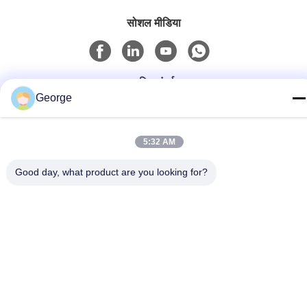
सोशल मीडिया
त्वरित संपर्क
George
टेलीफोन
+86-027-59323151
5:32 AM
ईमेल
Good day, what product are you looking for?
sales@dig-auto.com
पता
#5 फोज़ुलिंग फर्स्ट रोड, ईस्ट लेक न्यू टेक्नोलॉजी डेवलपमेंट ज़ोन, वुहान, हुबेई
प्रांत, चीन
गोपनीयता नीति
|
साइटमैप
चीन अच्छा गुणवत्ता वेल्डिंग स्वचालन आपूर्तिकर्ता. कॉपीराइट © 2025-2026 DIG