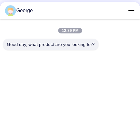
George
सोशल मीडिया
12:39 PM
त्वरित संपर्क
Good day, what product are you looking for?
टेलीफोन
+86-027-59323151
ईमेल
sales@dig-auto.com
पता
#5 फोज़ुलिंग फर्स्ट रोड, ईस्ट लेक न्यू टेक्नोलॉजी डेवलपमेंट ज़ोन, वुहान, हुबेई
प्रांत, चीन
गोपनीयता नीति
|
साइटमैप