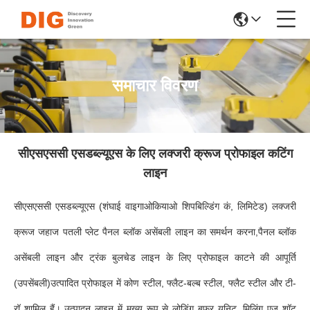
समाचार विवरण
सीएसएससी एसडब्ल्यूएस के लिए लक्जरी क्रूज प्रोफाइल कटिंग
लाइन
सीएसएससी एसडब्ल्यूएस (शंघाई वाइगाओकियाओ शिपबिल्डिंग कं, लिमिटेड) लक्जरी
क्रूज जहाज पतली प्लेट पैनल ब्लॉक असेंबली लाइन का समर्थन करना,पैनल ब्लॉक
असेंबली लाइन और ट्रंक बुलचेड लाइन के लिए प्रोफाइल काटने की आपूर्ति
(उपसेंबली)उत्पादित प्रोफाइल में कोण स्टील, फ्लैट-बल्ब स्टील, फ्लैट स्टील और टी-
रॉ शामिल हैं। उत्पादन लाइन में मुख्य रूप से लोडिंग बफर यूनिट, मिलिंग एज शॉट